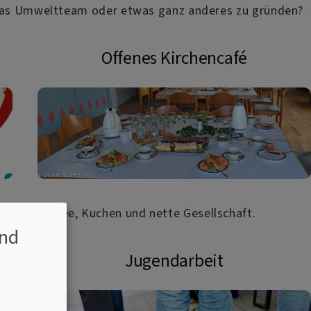
, das Umweltteam oder etwas ganz anderes zu gründen?
Offenes Kirchencafé
Kaffee, Kuchen und nette Gesellschaft.
nd
Jugendarbeit