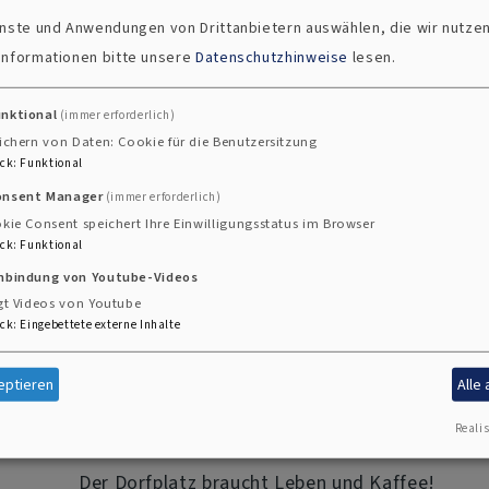
ienste und Anwendungen von Drittanbietern auswählen, die wir nutze
 Informationen bitte unsere
Datenschutzhinweise
lesen.
unktional
(immer erforderlich)
ichern von Daten: Cookie für die Benutzersitzung
Frauentreff am 4. Mittwoch im Monat.
ck
:
Funktional
onsent Manager
(immer erforderlich)
kie Consent speichert Ihre Einwilligungsstatus im Browser
Kaffeewägala
ck
:
Funktional
inbindung von Youtube-Videos
gt Videos von Youtube
ck
:
Eingebettete externe Inhalte
eptieren
Alle
Realis
Der Dorfplatz braucht Leben und Kaffee!