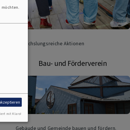
n möchten.
Abwechslungsreiche Aktionen
Bau- und Förderverein
 akzeptieren
iert mit Klaro!
Gebäude und Gemeinde bauen und fördern.