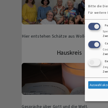
Bitte die D
Für weitere
F
Spe
Hier entstehen Schätze aus Wolle.
Zwe
C
Coo
Hauskreis
Zwe
E
Zei
Zwe
Auswahl akz
Gespräche über Gott und die Welt.