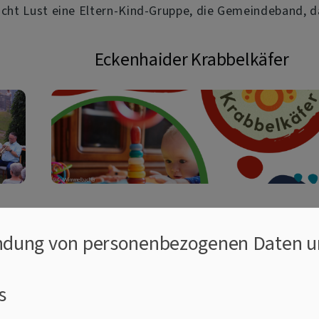
leicht Lust eine Eltern-Kind-Gruppe, die Gemeindeband
Eckenhaider Krabbelkäfer
hr.
Eltern-Kind-Gruppe
dung von personenbezogenen Daten u
Frauenmittendrin
s