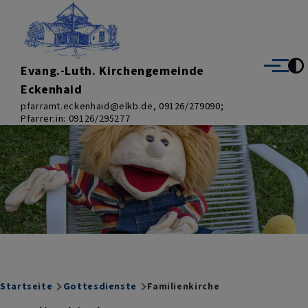
Direkt zum Inhalt
Evang.-Luth. Kirchengemeinde
Menü
Eckenhaid
pfarramt.eckenhaid@elkb.de, 09126/279090;
Pfarrer:in: 09126/295277
Breadcrumb
Startseite
Gottesdienste
Familienkirche