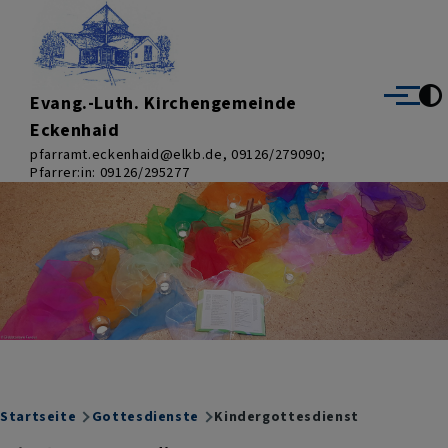
Direkt zum Inhalt
Evang.-Luth. Kirchengemeinde
Menü
Eckenhaid
pfarramt.eckenhaid@elkb.de, 09126/279090;
Pfarrer:in: 09126/295277
Breadcrumb
Startseite
Gottesdienste
Kindergottesdienst