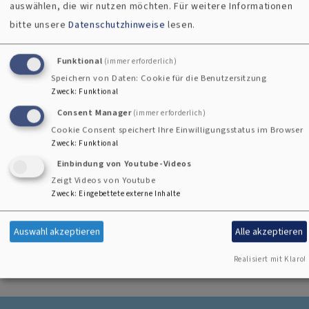
auswählen, die wir nutzen möchten.
Für weitere Informationen
bitte unsere
Datenschutzhinweise
lesen.
Funktional
(immer erforderlich)
Speichern von Daten: Cookie für die Benutzersitzung
Zweck
:
Funktional
Consent Manager
(immer erforderlich)
Cookie Consent speichert Ihre Einwilligungsstatus im Browser
Landesverband für evangelische Kindergottesdienstarbeit in Bayern
Zweck
:
Funktional
In den Monaten ohne Familienkirche feiern wir einen
Einbindung von Youtube-Videos
Kindergottesdienst parallel zum Gottesdienst der
Zeigt Videos von Youtube
Erwachsenen um 10.30 Uhr. Auch an besonderen Tagen wie
Zweck
:
Eingebettete externe Inhalte
am Gemeindefest oder an Festtagen findet oft ein
Kindergottesdienst statt. Meistens beginnen wir
Auswahl akzeptieren
Alle akzeptieren
gemeinsam in der Kirche, manchmal geht´s für die Kinder
Realisiert mit Klaro!
aber auch gleich im kleinen Saal los.